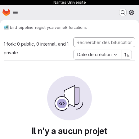
Nantes Université
Page d'accueil
Passer au contenu principal
M
bird_pipeline_registry
carveme
Bifurcations
1 fork: 0 public, 0 internal, and 1
private
Date de création
Il n'y a aucun projet