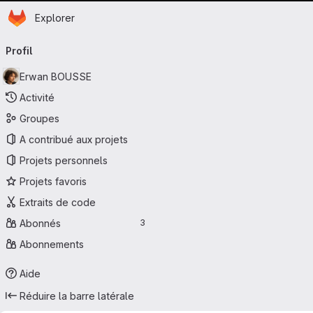
Page d'accueil
Passer au contenu principal
Explorer
Navigation principale
Profil
Erwan BOUSSE
Activité
Groupes
A contribué aux projets
Projets personnels
Projets favoris
Extraits de code
Abonnés
3
Abonnements
Aide
Réduire la barre latérale