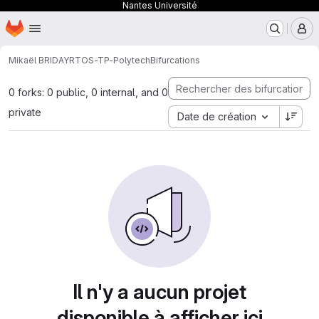
Nantes Université
Page d'accueil
Passer au contenu principal
M
Mikaël BRIDAY
RTOS-TP-Polytech
Bifurcations
0 forks: 0 public, 0 internal, and 0
private
Date de création
Il n'y a aucun projet
disponible à afficher ici