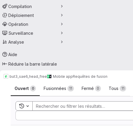
Compilation
Déploiement
Opération
Surveillance
Analyse
Aide
Réduire la barre latérale
but3_sae6_head_free
Mobile app
Requêtes de fusion
Requêtes de fusion
Ouvert
Fusionnées
Fermé
Tous
0
11
0
11
Toggle search history
Sort by: