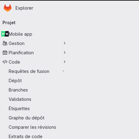
Page d'accueil
Passer au contenu principal
Explorer
Navigation principale
Projet
Mobile app
Gestion
Planification
Code
Requêtes de fusion
-
Dépôt
Branches
Validations
Étiquettes
Graphe du dépôt
Comparer les révisions
Extraits de code