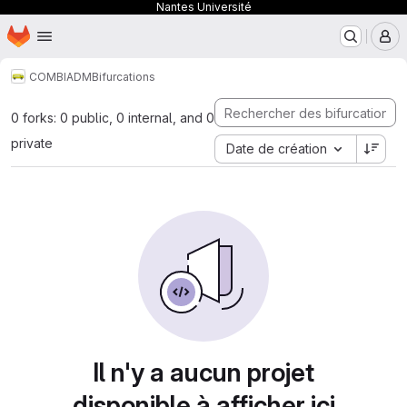
Nantes Université
Page d'accueil
Passer au contenu principal
M
COMBI
ADM
Bifurcations
0 forks: 0 public, 0 internal, and 0
private
Date de création
Il n'y a aucun projet
disponible à afficher ici