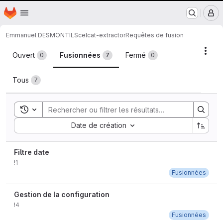
Nantes Université
Page d'accueil
Passer au contenu principal
M
Emmanuel DESMONTILS
celcat-extractor
Requêtes de fusion
Requêtes de fusion
Acti
Ouvert
Fusionnées
Fermé
0
7
0
Tous
7
Toggle search history
Sort by:
Date de création
Filtre date
!1
Fusionnées
Gestion de la configuration
!4
Fusionnées