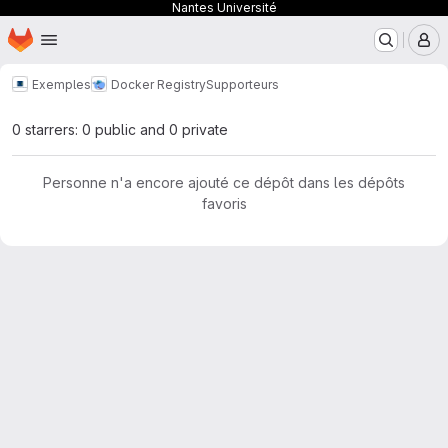
Nantes Université
Page d'accueil
Passer au contenu principal
M
Exemples
Docker Registry
Supporteurs
0 starrers: 0 public and 0 private
Personne n'a encore ajouté ce dépôt dans les dépôts
favoris