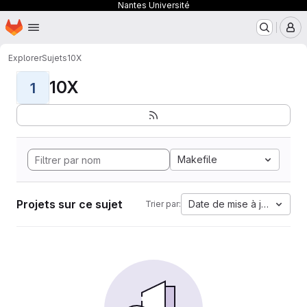
Nantes Université
Page d'accueil
Passer au contenu principal
M
Explorer
Sujets
10X
10X
1
Makefile
Projets sur ce sujet
Date de mise à jour
Trier par: