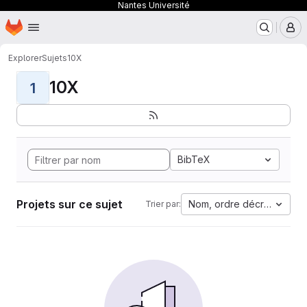
Nantes Université
Page d'accueil
Passer au contenu principal
M
Explorer
Sujets
10X
10X
1
BibTeX
Projets sur ce sujet
Nom, ordre décroissant
Trier par: