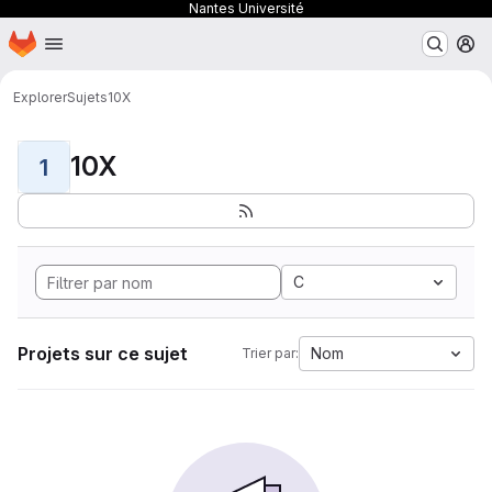
Nantes Université
Page d'accueil
Passer au contenu principal
M
Explorer
Sujets
10X
10X
1
C
Projets sur ce sujet
Nom
Trier par: