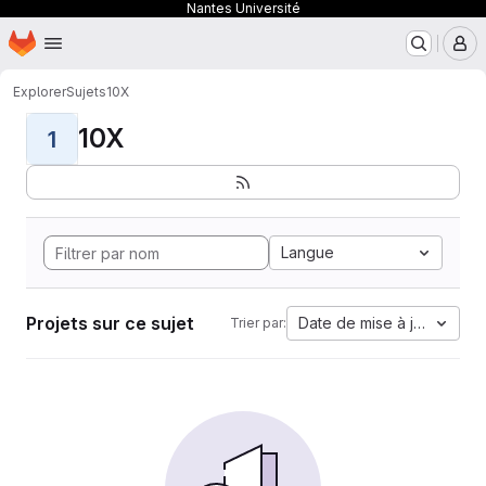
Nantes Université
Page d'accueil
Passer au contenu principal
M
Explorer
Sujets
10X
10X
1
Langue
Projets sur ce sujet
Date de mise à jour
Trier par: