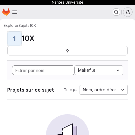
Nantes Université
Page d'accueil
Passer au contenu principal
M
Explorer
Sujets
10X
10X
1
Makefile
Projets sur ce sujet
Nom, ordre décroissant
Trier par: