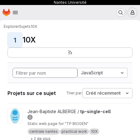
Nantes Université
Page d'accueil
Passer au contenu principal
M
Explorer
Sujets
10X
10X
1
JavaScript
Projets sur ce sujet
Créé récemment
Trier par:
Afficher le projet tp-single-cell
Jean-Baptiste ALBERGE /
tp-single-cell
Static web page for "TP BIOGEN"
centrale nantes
practical work
10X
+ 2 de plus