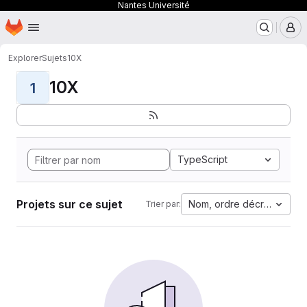
Nantes Université
Page d'accueil
Passer au contenu principal
M
Explorer
Sujets
10X
10X
1
TypeScript
Projets sur ce sujet
Nom, ordre décroissant
Trier par: