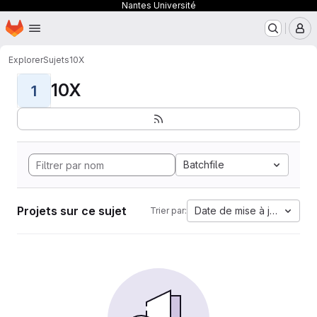
Nantes Université
Page d'accueil
Passer au contenu principal
M
Explorer
Sujets
10X
10X
1
Batchfile
Projets sur ce sujet
Date de mise à jour
Trier par: