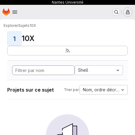
Nantes Université
Page d'accueil
Passer au contenu principal
M
Explorer
Sujets
10X
10X
1
Shell
Projets sur ce sujet
Nom, ordre décroissant
Trier par: