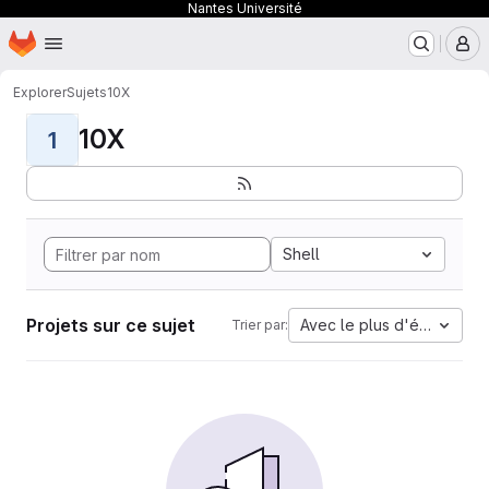
Nantes Université
Page d'accueil
Passer au contenu principal
M
Explorer
Sujets
10X
10X
1
Shell
Projets sur ce sujet
Avec le plus d'étoiles
Trier par: