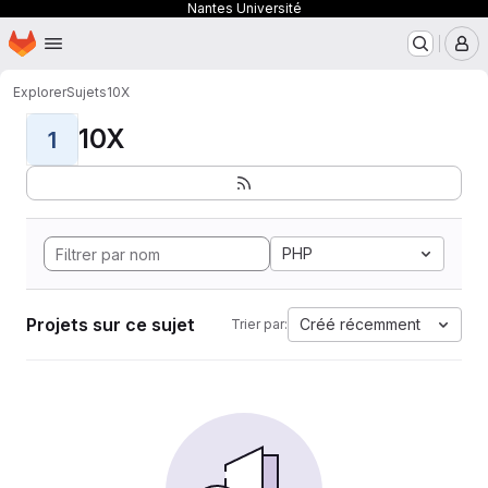
Nantes Université
Page d'accueil
Passer au contenu principal
M
Explorer
Sujets
10X
10X
1
PHP
Projets sur ce sujet
Créé récemment
Trier par: