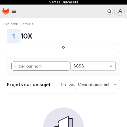
Nantes Université
Page d'accueil
Passer au contenu principal
M
Explorer
Sujets
10X
10X
1
SCSS
Projets sur ce sujet
Créé récemment
Trier par: