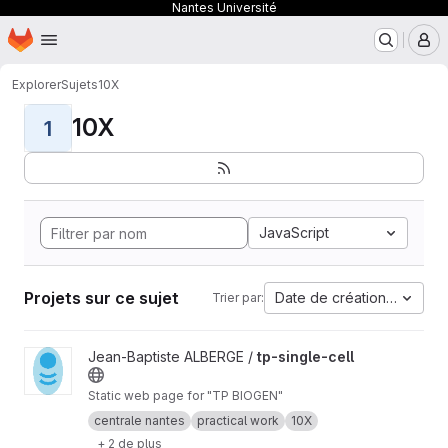
Nantes Université
Page d'accueil
Passer au contenu principal
M
Explorer
Sujets
10X
10X
1
JavaScript
Projets sur ce sujet
Date de création la plus 
Trier par:
Afficher le projet tp-single-cell
Jean-Baptiste ALBERGE /
tp-single-cell
Static web page for "TP BIOGEN"
centrale nantes
practical work
10X
+ 2 de plus