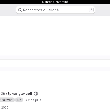
Nantes Université
Rechercher ou aller à…
/
l
RGE /
tp-single-cell
tical work
10X
+ 2 de plus
. 2020