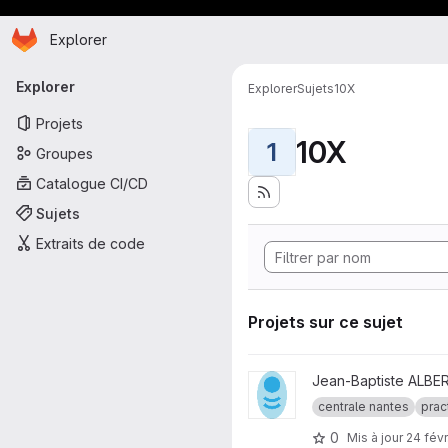
Page d'accueil
Passer au contenu principal
Explorer
Navigation principale
Explorer
Explorer
Sujets
10X
Projets
10X
1
Groupes
Catalogue CI/CD
Sujets
Extraits de code
Projets sur ce sujet
Afficher le projet tp-single-cel
Jean-Baptiste ALBE
centrale nantes
prac
0
Mis à jour
24 févr