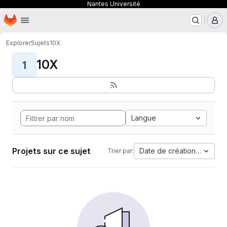
Nantes Université
Page d'accueil
Passer au contenu principal
M
Explorer
Sujets
10X
10X
1
Langue
Projets sur ce sujet
Date de création la plus 
Trier par: