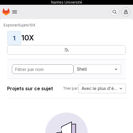
Nantes Université
Page d'accueil
Passer au contenu principal
M
Explorer
Sujets
10X
10X
1
Shell
Projets sur ce sujet
Avec le plus d'étoiles
Trier par: