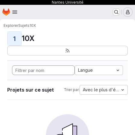
Nantes Université
Page d'accueil
Passer au contenu principal
M
Explorer
Sujets
10X
10X
1
Langue
Projets sur ce sujet
Avec le plus d'étoiles
Trier par: