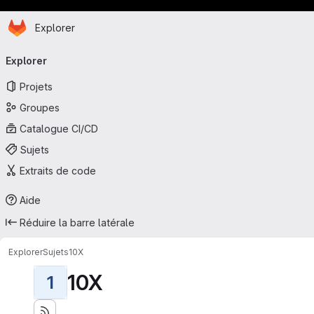
Page d'accueil
Passer au contenu principal
Explorer
Navigation principale
Explorer
Projets
Groupes
Catalogue CI/CD
Sujets
Extraits de code
Aide
Réduire la barre latérale
Explorer
Sujets
10X
10X
1