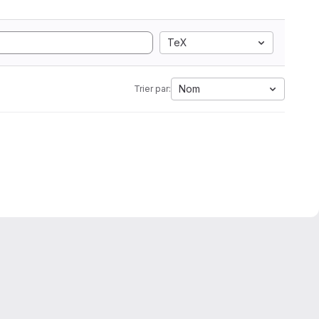
TeX
Nom
Trier par: