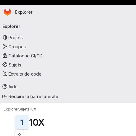
Page d'accueil
Passer au contenu principal
Explorer
Navigation principale
Explorer
Projets
Groupes
Catalogue CI/CD
Sujets
Extraits de code
Aide
Réduire la barre latérale
Explorer
Sujets
10X
10X
1