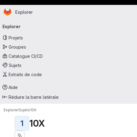
Page d'accueil
Passer au contenu principal
Explorer
Navigation principale
Explorer
Projets
Groupes
Catalogue CI/CD
Sujets
Extraits de code
Aide
Réduire la barre latérale
Explorer
Sujets
10X
10X
1