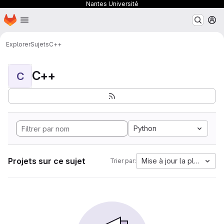
Nantes Université
Page d'accueil
Passer au contenu principal
M
Explorer
Sujets
C++
C++
C
Python
Projets sur ce sujet
Mise à jour la plus anci
Trier par: