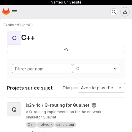
Nantes Université
Page d'accueil
Passer au contenu principal
M
Explorer
Sujets
C++
C++
C
C
Projets sur ce sujet
Avec le plus d'étoiles
Trier par:
Afficher le projet Q-routing for Qualnet
ls2n-rio /
Q-routing for Qualnet
Q
A Q-routing implementation for the network
simulator Qualnet
C++
network
simulateur