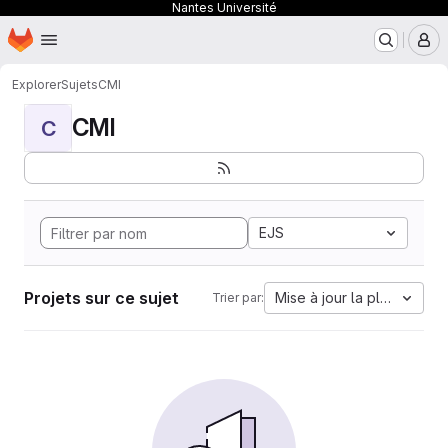
Nantes Université
Page d'accueil
Passer au contenu principal
M
Explorer
Sujets
CMI
CMI
C
EJS
Projets sur ce sujet
Mise à jour la plus ancien
Trier par: