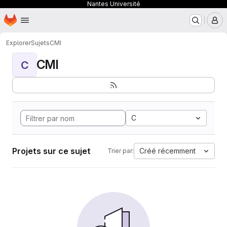
Nantes Université
Page d'accueil
Passer au contenu principal
M
Explorer
Sujets
CMI
CMI
C
C
Projets sur ce sujet
Créé récemment
Trier par: