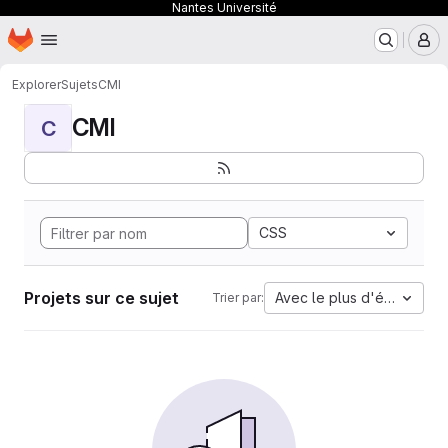
Nantes Université
Page d'accueil
Passer au contenu principal
M
Explorer
Sujets
CMI
CMI
C
CSS
Projets sur ce sujet
Avec le plus d'étoiles
Trier par: