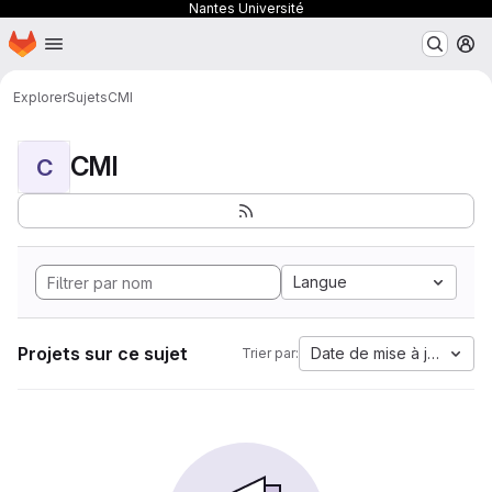
Nantes Université
Page d'accueil
Passer au contenu principal
M
Explorer
Sujets
CMI
CMI
C
Langue
Projets sur ce sujet
Date de mise à jour
Trier par: