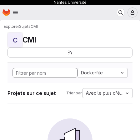
Nantes Université
Page d'accueil
Passer au contenu principal
M
Explorer
Sujets
CMI
CMI
C
Dockerfile
Projets sur ce sujet
Avec le plus d'étoiles
Trier par: