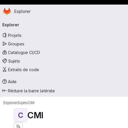
Page d'accueil
Passer au contenu principal
Explorer
Navigation principale
Explorer
Projets
Groupes
Catalogue CI/CD
Sujets
Extraits de code
Aide
Réduire la barre latérale
Explorer
Sujets
CMI
CMI
C