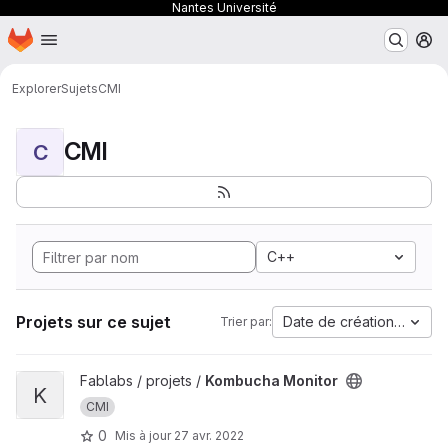
Nantes Université
Page d'accueil
Passer au contenu principal
M
Explorer
Sujets
CMI
CMI
C
C++
Projets sur ce sujet
Date de création la plus
Trier par:
Afficher le projet Kombucha Monitor
Fablabs / projets /
Kombucha Monitor
K
CMI
0
Mis à jour
27 avr. 2022