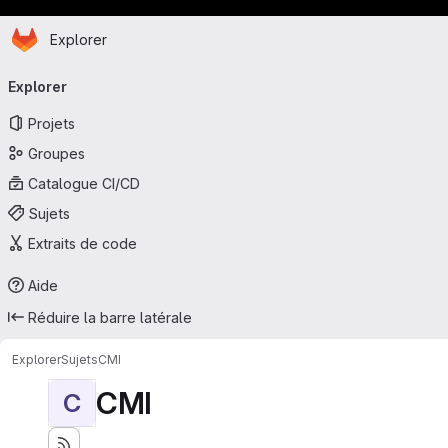
Page d'accueil
Passer au contenu principal
Explorer
Navigation principale
Explorer
Projets
Groupes
Catalogue CI/CD
Sujets
Extraits de code
Aide
Réduire la barre latérale
Explorer
Sujets
CMI
CMI
C