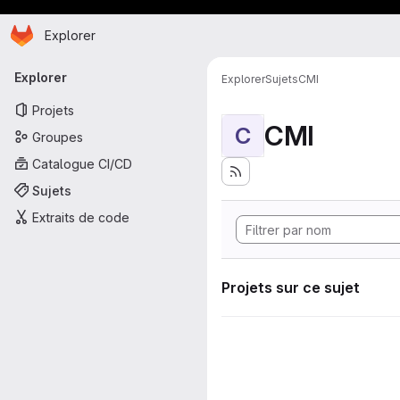
Page d'accueil
Passer au contenu principal
Explorer
Navigation principale
Explorer
Explorer
Sujets
CMI
Projets
CMI
C
Groupes
Catalogue CI/CD
Sujets
Extraits de code
Projets sur ce sujet