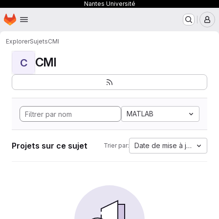
Nantes Université
Page d'accueil
Passer au contenu principal
M
Explorer
Sujets
CMI
CMI
C
MATLAB
Projets sur ce sujet
Date de mise à jour
Trier par: