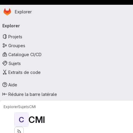
Page d'accueil
Passer au contenu principal
Explorer
Navigation principale
Explorer
Projets
Groupes
Catalogue CI/CD
Sujets
Extraits de code
Aide
Réduire la barre latérale
Explorer
Sujets
CMI
CMI
C