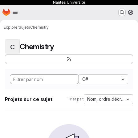
Nantes Université
Page d'accueil
Passer au contenu principal
M
Explorer
Sujets
Chemistry
Chemistry
C
C#
Projets sur ce sujet
Nom, ordre décroissant
Trier par: