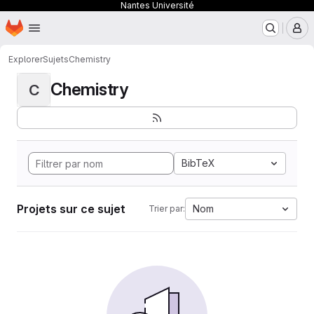
Nantes Université
Page d'accueil
Passer au contenu principal
M
Explorer
Sujets
Chemistry
Chemistry
C
BibTeX
Projets sur ce sujet
Nom
Trier par: