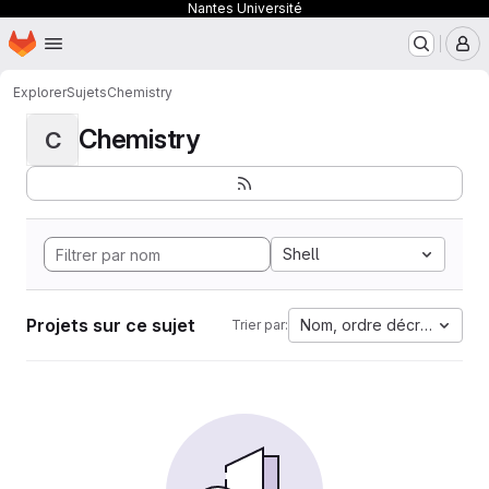
Nantes Université
Page d'accueil
Passer au contenu principal
M
Explorer
Sujets
Chemistry
Chemistry
C
Shell
Projets sur ce sujet
Nom, ordre décroissant
Trier par: