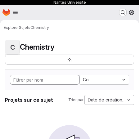
Nantes Université
Page d'accueil
Passer au contenu principal
M
Explorer
Sujets
Chemistry
Chemistry
C
Go
Projets sur ce sujet
Date de création la plus
Trier par: