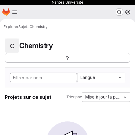
Nantes Université
Page d'accueil
Passer au contenu principal
M
Explorer
Sujets
Chemistry
Chemistry
C
Langue
Projets sur ce sujet
Mise à jour la plus anci
Trier par: