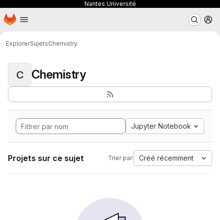
Nantes Université
Page d'accueil
Passer au contenu principal
M
Explorer
Sujets
Chemistry
Chemistry
C
Jupyter Notebook
Projets sur ce sujet
Créé récemment
Trier par: