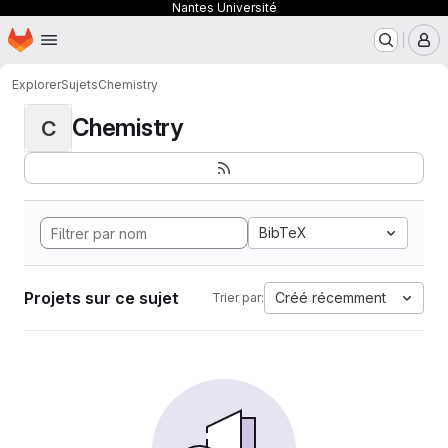
Nantes Université
Page d'accueil
Passer au contenu principal
M
Explorer
Sujets
Chemistry
Chemistry
C
BibTeX
Projets sur ce sujet
Créé récemment
Trier par: