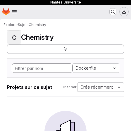
Nantes Université
Page d'accueil
Passer au contenu principal
M
Explorer
Sujets
Chemistry
Chemistry
C
Dockerfile
Projets sur ce sujet
Créé récemment
Trier par: