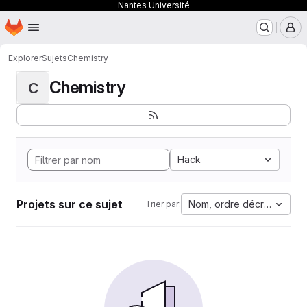
Nantes Université
Page d'accueil
Passer au contenu principal
M
Explorer
Sujets
Chemistry
Chemistry
C
Hack
Projets sur ce sujet
Nom, ordre décroissant
Trier par: