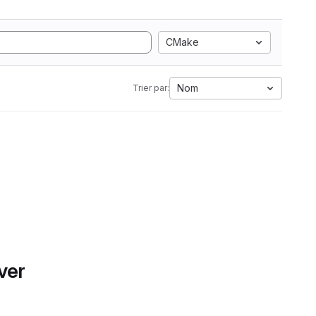
CMake
Nom
Trier par:
ver