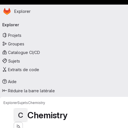
Page d'accueil
Passer au contenu principal
Explorer
Navigation principale
Explorer
Projets
Groupes
Catalogue CI/CD
Sujets
Extraits de code
Aide
Réduire la barre latérale
Explorer
Sujets
Chemistry
Chemistry
C